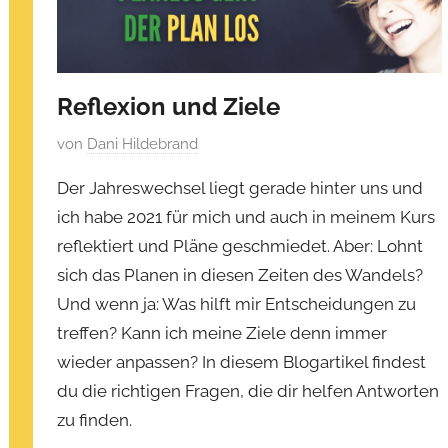
Reflexion und Ziele
V
von
Dani Hildebrand
e
Der Jahreswechsel liegt gerade hinter uns und
r
ich habe 2021 für mich und auch in meinem Kurs
ö
reflektiert und Pläne geschmiedet. Aber: Lohnt
f
f
sich das Planen in diesen Zeiten des Wandels?
e
Und wenn ja: Was hilft mir Entscheidungen zu
n
treffen? Kann ich meine Ziele denn immer
t
wieder anpassen? In diesem Blogartikel findest
l
du die richtigen Fragen, die dir helfen Antworten
i
zu finden.
c