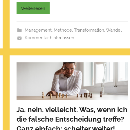
h
Weiterlesen
t
a
m
Management
,
Methode
,
Transformation
,
Wandel
J
Kommentar hinterlassen
a
n
u
a
r
1
0
,
2
Ja, nein, vielleicht. Was, wenn ich
0
2
die falsche Entscheidung treffe?
2
Ganz einfach: scheiter weiter!