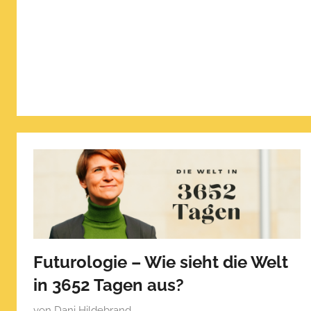
h
t
a
m
O
k
t
o
b
e
r
1
6
,
Futurologie – Wie sieht die Welt
2
0
in 3652 Tagen aus?
2
V
von
Dani Hildebrand