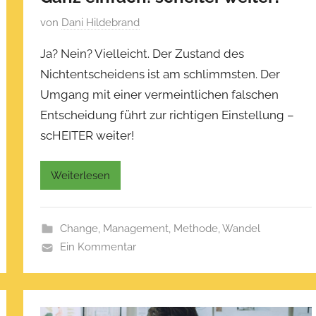
V
von
Dani Hildebrand
e
Ja? Nein? Vielleicht. Der Zustand des
r
Nichtentscheidens ist am schlimmsten. Der
ö
Umgang mit einer vermeintlichen falschen
f
f
Entscheidung führt zur richtigen Einstellung –
e
scHEITER weiter!
n
t
Weiterlesen
l
i
c
Change
,
Management
,
Methode
,
Wandel
h
Ein Kommentar
t
a
m