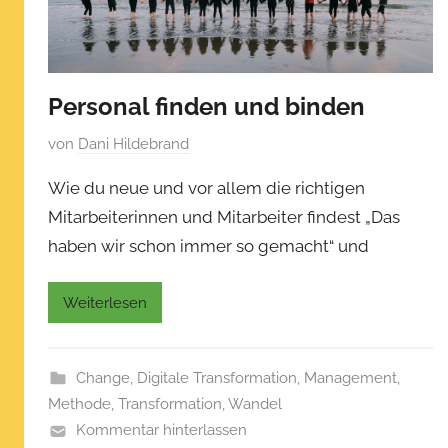
Personal finden und binden
V
von
Dani Hildebrand
e
Wie du neue und vor allem die richtigen
r
Mitarbeiterinnen und Mitarbeiter findest „Das
ö
haben wir schon immer so gemacht“ und
f
f
e
Weiterlesen
n
t
l
Change
,
Digitale Transformation
,
Management
,
i
Methode
,
Transformation
,
Wandel
c
Kommentar hinterlassen