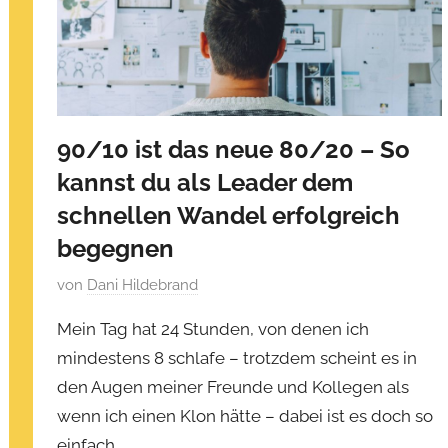
N
o
v
e
m
b
90/10 ist das neue 80/20 – So
e
kannst du als Leader dem
r
4
schnellen Wandel erfolgreich
,
begegnen
2
V
von
Dani Hildebrand
0
e
2
Mein Tag hat 24 Stunden, von denen ich
r
0
mindestens 8 schlafe – trotzdem scheint es in
ö
den Augen meiner Freunde und Kollegen als
f
f
wenn ich einen Klon hätte – dabei ist es doch so
e
einfach.