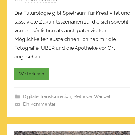
3
e
Die Futurologie gibt Spielraum für Kreativität und
r
lässt viele Zukunftsszenarien zu, die sich sowohl
ö
von persönlichen als auch potenziellen
f
f
Möglichkeiten auszeichnen. Ich hab mir die
e
Fotografie, UBER und die Apotheke vor Ort
n
angeschaut.
t
l
Weiterlesen
i
c
h
Digitale Transformation
,
Methode
,
Wandel
t
Ein Kommentar
a
m
N
o