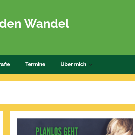
 den Wandel
afie
Termine
Über mich