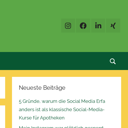
Instagram
Facebook
LinkedIn
XING
Neueste Beiträge
5 Gründe, warum die Social Media Erfa
anders ist als klassische Social-Media-
Kurse für Apotheken