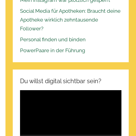
Mein Instagram war plötzlich gesperrt
Social Media für Apotheken: Braucht deine
Apotheke wirklich zehntausende
Follower?
Personal finden und binden
PowerPaare in der Führung
Du willst digital sichtbar sein?
Video-
Player