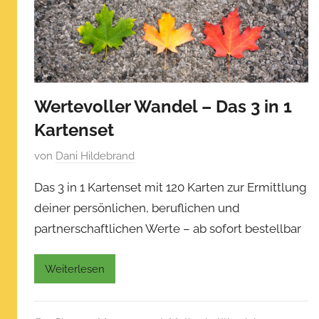
v
e
m
b
e
Wertevoller Wandel – Das 3 in 1
r
2
Kartenset
5
V
von
Dani Hildebrand
,
e
2
Das 3 in 1 Kartenset mit 120 Karten zur Ermittlung
r
0
deiner persönlichen, beruflichen und
ö
2
partnerschaftlichen Werte – ab sofort bestellbar
f
0
f
e
Weiterlesen
n
t