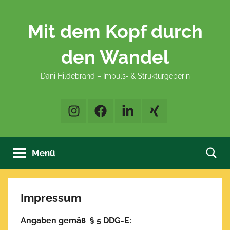
Zum
Inhalt
Mit dem Kopf durch
springen
den Wandel
Dani Hildebrand – Impuls- & Strukturgeberin
Instagram
Facebook
LinkedIn
XING
Menü
Impressum
Angaben gemäß § 5 DDG-E: