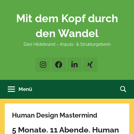
Zum
Inhalt
Mit dem Kopf durch
springen
den Wandel
Dani Hildebrand – Impuls- & Strukturgeberin
Instagram
Facebook
LinkedIn
XING
Menü
Human Design Mastermind
5 Monate. 11 Abende. Human