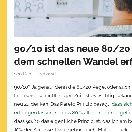
90/10 ist das neue 80/20 
dem schnellen Wandel er
V
von
Dani Hildebrand
e
90/10? Ja genau, denn die 80/20 Regel oder auch b
r
In unserer schnelllebigen Zeit ist es wichtig Bek
ö
neu zu denken. Das Pareto Prinzip besagt,
dass sic
f
f
erledigen lassen, sodass 80 % aller Probleme gelö
e
dass 90/10 das eigentliche Prinzip ist, das ich am
n
10% der Zeit löse. Dazu gehört auch: Mut zur Lücke.