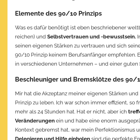
t
l
Elemente des 90/10 Prinzips
i
Was es dafür benötigt ist eben beschriebener wel
c
h
reichen) und
Selbstvertrauen und -bewusstsein.
I
t
seinen eigenen Stärken zu vertrauen und sich sein
a
90/10 Prinzip keinem Berufsanfänger empfehlen. E
m
in verschiedenen Unternehmen – und einer guten
O
k
Beschleuniger und Bremsklötze des 90/1
t
o
Mir hat die Akzeptanz meiner eigenen Stärken un
b
Prinzip zu leben. Ich war schon immer effizient, s
e
mehr als 24 Stunden hat. Hat er nicht, aber ich
tref
r
Veränderungen
ein und habe eine enorm ausgepr
2
Kontext gebremst hat, war mein Perfektionismus u
7
Delegieren und Hilfe einholen
sind die perfekte Er