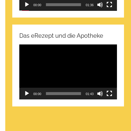
00:00
01:36
Das eRezept und die Apotheke
Video-
Player
00:00
01:43