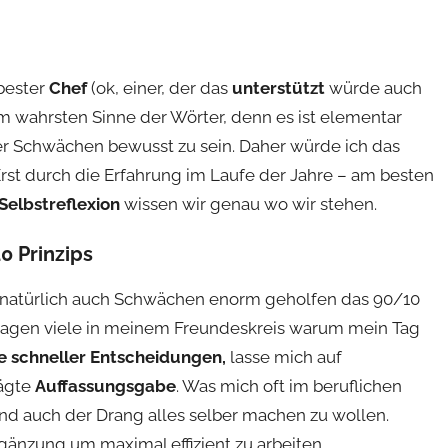
tbester
Chef
(ok, einer, der das
unterstützt
würde auch
m wahrsten Sinne der Wörter, denn es ist elementar
er Schwächen bewusst zu sein. Daher würde ich das
rst durch die Erfahrung im Laufe der Jahre – am besten
Selbstreflexion
wissen wir genau wo wir stehen.
0 Prinzips
d natürlich auch Schwächen enorm geholfen das 90/10
o fragen viele in meinem Freundeskreis warum mein Tag
fe schneller Entscheidungen,
lasse mich auf
ägte
Auffassungsgabe
. Was mich oft im beruflichen
nd auch der Drang alles selber machen zu wollen.
gänzung um maximal effizient zu arbeiten.