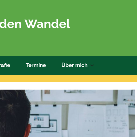
 den Wandel
afie
Termine
Über mich