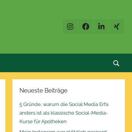
Instagram
Facebook
LinkedIn
XING
Neueste Beiträge
5 Gründe, warum die Social Media Erfa
anders ist als klassische Social-Media-
Kurse für Apotheken