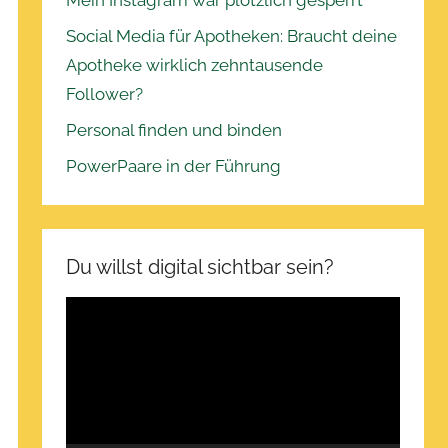
Mein Instagram war plötzlich gesperrt
Social Media für Apotheken: Braucht deine
Apotheke wirklich zehntausende
Follower?
Personal finden und binden
PowerPaare in der Führung
Du willst digital sichtbar sein?
Video-
Player