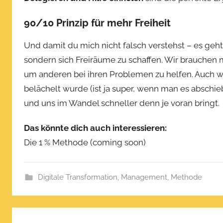
,
2
90/10 Prinzip für mehr Freiheit
0
2
Und damit du mich nicht falsch verstehst – es g
0
sondern sich Freiräume zu schaffen. Wir brauchen
um anderen bei ihren Problemen zu helfen. Auch wen
belächelt wurde (ist ja super, wenn man es abschieb
und uns im Wandel schneller denn je voran bringt.
Das könnte dich auch interessieren:
Die 1 % Methode (coming soon)
Digitale Transformation
,
Management
,
Methode
Beitragsnavigation