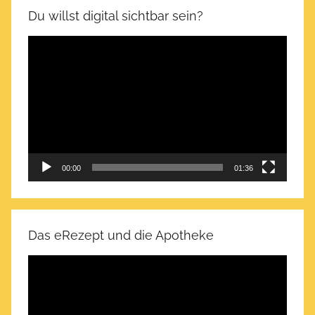
Du willst digital sichtbar sein?
Video-
Player
00:00
01:36
Das eRezept und die Apotheke
Video-
Player