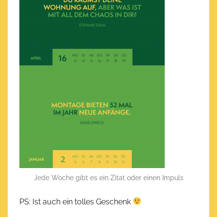
Jede Woche gibt es ein Zitat oder einen Impuls
PS: Ist auch ein tolles Geschenk