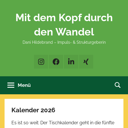
Zum
Inhalt
Mit dem Kopf durch
springen
den Wandel
Dani Hildebrand – Impuls- & Strukturgeberin
Instagram
Facebook
LinkedIn
XING
Menü
Kalender 2026
Es ist so weit: Der Tischkalender geht in die fünfte