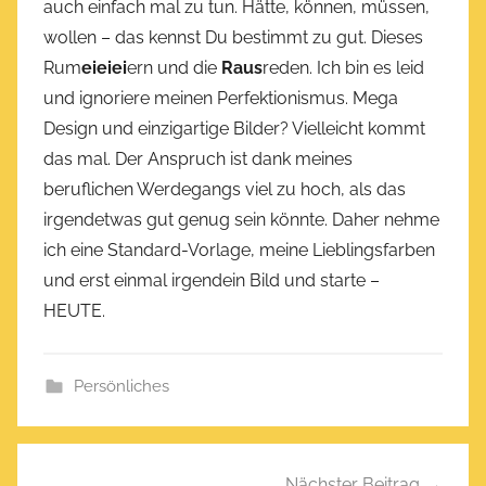
auch einfach mal zu tun. Hätte, können, müssen,
f
wollen – das kennst Du bestimmt zu gut. Dieses
f
Rum
eieiei
ern und die
Raus
reden. Ich bin es leid
e
n
und ignoriere meinen Perfektionismus. Mega
t
Design und einzigartige Bilder? Vielleicht kommt
l
das mal. Der Anspruch ist dank meines
i
beruflichen Werdegangs viel zu hoch, als das
c
irgendetwas gut genug sein könnte. Daher nehme
h
ich eine Standard-Vorlage, meine Lieblingsfarben
t
und erst einmal irgendein Bild und starte –
a
HEUTE.
m
S
e
Persönliches
p
t
Beitragsnavigation
e
Nächster Beitrag