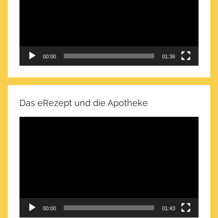
00:00
01:36
Das eRezept und die Apotheke
Video-
Player
00:00
01:43