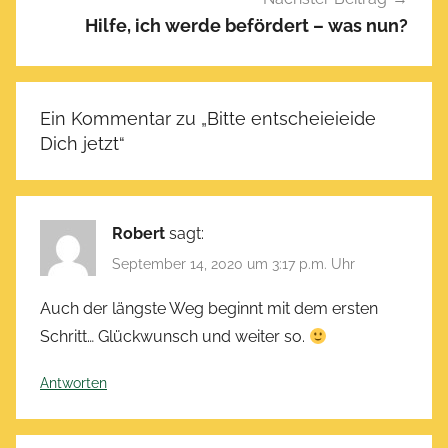
m
Hilfe, ich werde befördert – was nun?
b
e
r
7
Ein Kommentar zu „
Bitte entscheieieide
,
Dich jetzt
“
2
0
2
Robert
sagt:
0
September 14, 2020 um 3:17 p.m. Uhr
Auch der längste Weg beginnt mit dem ersten
Schritt… Glückwunsch und weiter so.
Antworten