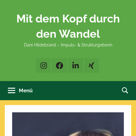
Zum
Inhalt
Mit dem Kopf durch
springen
den Wandel
Dani Hildebrand – Impuls- & Strukturgeberin
Instagram
Facebook
LinkedIn
XING
Menü