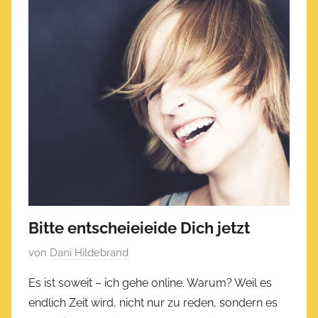
Bitte entscheieieide Dich jetzt
V
von
Dani Hildebrand
e
Es ist soweit – ich gehe online. Warum? Weil es
r
endlich Zeit wird, nicht nur zu reden, sondern es
ö