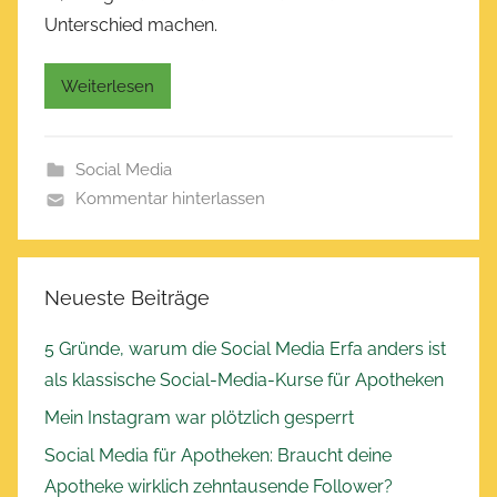
f
Unterschied machen.
f
e
Weiterlesen
n
t
l
Social Media
i
Kommentar hinterlassen
c
h
t
a
Neueste Beiträge
m
J
5 Gründe, warum die Social Media Erfa anders ist
u
als klassische Social-Media-Kurse für Apotheken
l
Mein Instagram war plötzlich gesperrt
i
Social Media für Apotheken: Braucht deine
6
Apotheke wirklich zehntausende Follower?
,