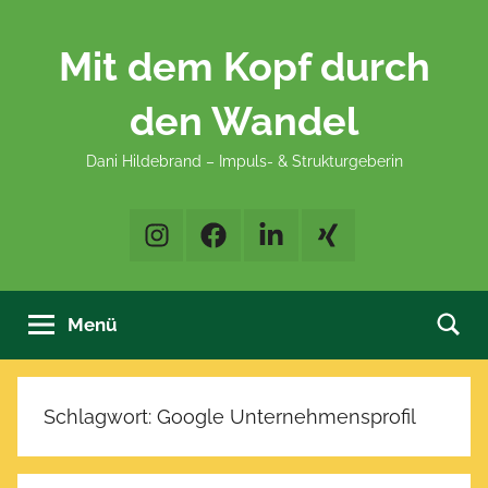
Zum
Inhalt
Mit dem Kopf durch
springen
den Wandel
Dani Hildebrand – Impuls- & Strukturgeberin
Instagram
Facebook
LinkedIn
XING
Menü
Schlagwort:
Google Unternehmensprofil