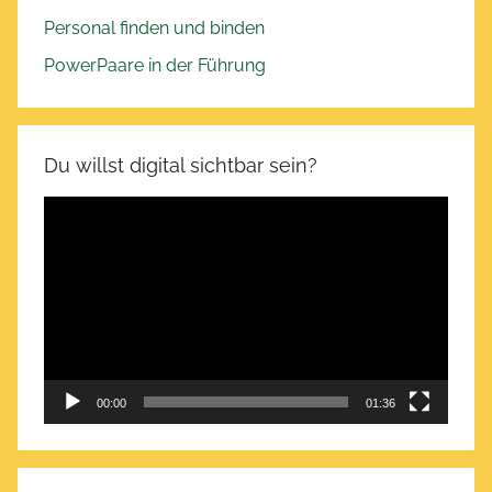
2
Personal finden und binden
0
PowerPaare in der Führung
2
6
Du willst digital sichtbar sein?
Video-
Player
00:00
01:36